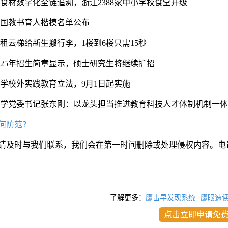
校食材数字化全链追溯，浙江2388家中小学校食堂升级
度全国教书育人楷模名单公布
租云梯给新生搬行李，1楼到6楼只需15秒
025年招生简章显示，硕士研究生将继续扩招
小学校外实践教育立法，9月1日起实施
民大学党委书记张东刚：以龙头担当推进教育科技人才体制机制一
何防范？
请及时与我们联系，我们会在第一时间删除或处理侵权内容。电
了解更多：
鹰击早发现系统
鹰眼速
点击立即申请免