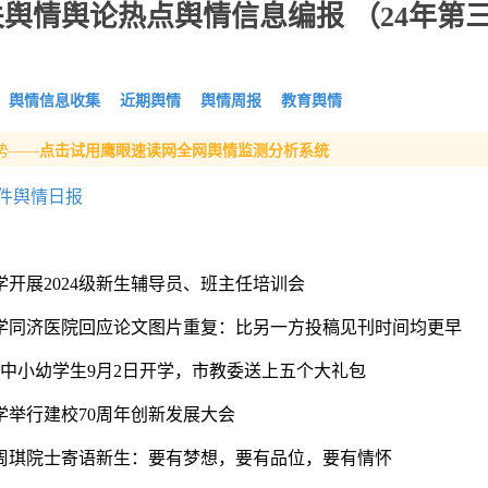
舆情舆论热点舆情信息编报 （24年第
舆情信息收集
近期舆情
舆情周报
教育舆情
势——
点击试用鹰眼速读网全网舆情监测分析系统
件舆情日报
学开展2024级新生辅导员、班主任培训会
大学同济医院回应论文图片重复：比另一方投稿见刊时间均更早
名中小幼学生9月2日开学，市教委送上五个大礼包
学举行建校70周年创新发展大会
长周琪院士寄语新生：要有梦想，要有品位，要有情怀