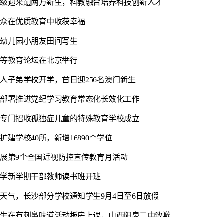
24级迎来逾两万新生，科教融合培养科技创新人才
群众在优质教育中收获幸福
：幼儿园小朋友田间写生
华高等教育论坛在北京举行
澳人子弟学校开学，首日迎256名澳门新生
组部署推进党纪学习教育常态化长效化工作
所专门招收孤独症儿童的特殊教育学校成立
建学校40所，新增16890个学位
开展第9个全国近视防控宣传教育月活动
大学新学期干部教师读书班开班
温天气，长沙部分学校通知学生9月4日至6日放假
学生在有刺鼻味道活动板房上课，山西阳泉二中致歉