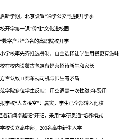
开启新学期，北京设置“通学公交”迎接开学季
职校开学第一课“侨批”文化进校园
以“数字产业”命名的高职院校开学
中小学校率先齐推选餐制，自主选择让学生用餐更有滋味
高校在校内设蒙古包准备奶茶招待新生和家长
校方否认致11死车祸司机与师生有矛盾
师范学院多位学生反映：用空调需一次性缴3年费用
通报学校“人去楼空”：属实，学生已全部转入他校
望道新闻卓越班”开班，采用“本研贯通”培养模式
学校设立高中部，200名高中新生入学