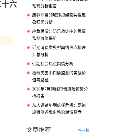
三十六
预警分析报告
康养消费领域违规经营共性现
象归类分析
应急舆情：防汛救灾中的舆情
监测价值探析
近期消费类典型舆情热点梳理
汇总分析
近期社会热点舆情分析
极端灾害中舆情监测的实战价
值与路径
2026年7月网络舆情风险预警分
析报告
从人设铺垫到信任危机：网络
虚假测评乱象整治舆情复盘
文章推荐
换一换