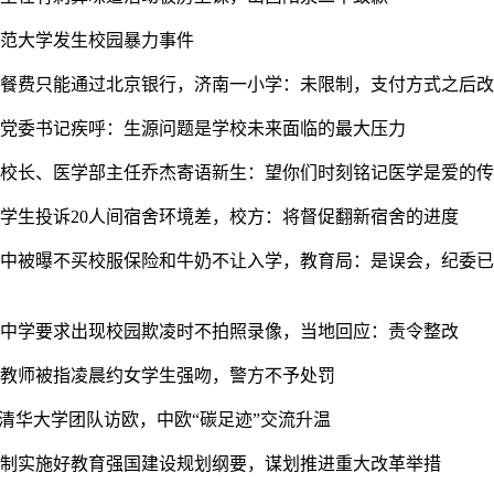
师范大学发生校园暴力事件
纳午餐费只能通过北京银行，济南一小学：未限制，支付方式之后
专党委书记疾呼：生源问题是学校未来面临的最大压力
务副校长、医学部主任乔杰寄语新生：望你们时刻铭记医学是爱的
校学生投诉20人间宿舍环境差，校方：将督促翻新宿舍的进度
州九中被曝不买校服保险和牛奶不让入学，教育局：是误会，纪委
一中学要求出现校园欺凌时不拍照录像，当地回应：责令整改
中教师被指凌晨约女学生强吻，警方不予处罚
”清华大学团队访欧，中欧“碳足迹”交流升温
编制实施好教育强国建设规划纲要，谋划推进重大改革举措