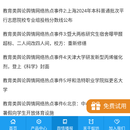
教育类舆论舆情网络热点事件2:上海2024年本科普通批次平
行志愿院校专业组投档分数线公布
教育类舆论舆情网络热点事件3:暨大两栋研究生宿舍曝甲醛
超标、二人间改四人间，校方：重新修缮
教育类舆论舆情网络热点事件4:天津大学研发新型丙烯催化
剂，登上《科学》封面
教育类舆论舆情网络热点事件5:呼和浩特职业学院拟更名大
学
教育类舆论舆情网络热点事件6:北京：中小学应在休息日寒
免费试用
暑假向学生开放体育设施
教育类舆论舆情网络热点事件7:五所政法高校联合开展马克
首页
产品中心
舆情播报
关于蚁坊
加入我们