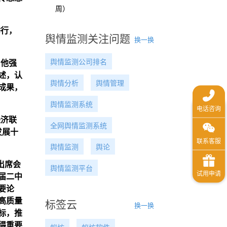
周）
举行，
舆情监测关注问题
换一换
舆情监测公司排名
。他强
述，认
舆情分析
舆情管理
成果，
舆情监测系统
经济联
全网舆情监测系统
发展十
舆情监测
舆论
出席会
舆情监测平台
届二中
要论
高质量
标签云
换一换
标，推
得重要