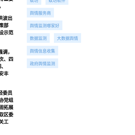
蚁坊
蚁坊软件
。
舆情服务商
洪波出
策部
舆情监测哪家好
设示范
数据监测
大数据舆情
舆情信息收集
强调，
次、四
政府舆情监测
细、
安丰
经委员
协党组
固拓展
取区委
关工