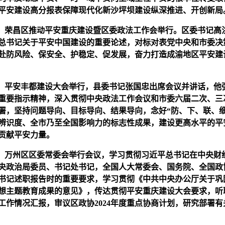
平安建设高分报表保障现代化新沙坪坝建设纵深推进、开创新局
9日，荣昌区推动平安重庆建设暨区委政法工作会举行。区委书记高
总书记关于平安中国建设的重要论述，对标对表党中央和市委决
赴防风险、保安全、护稳定、促发展，奋力打造成渝地区平安建
9日，平安丰都建设大会举行，县委书记张国忠出席会议并讲话，他
重要指示精神，深入贯彻中央政法工作会议和市委六届二次、三
署，坚持问题导向、目标导向、结果导向，念好“防、下、联、
都辨识度、全市乃至全国影响力的标志性成果，建设更高水平的平
贡献平安力量。
，
万州区
区委常委会举行会议，学习贯彻习近平总书记在中央财
央政治局委员、书记处书记，全国人大常委会、国务院、全国政
书记述职报告时的重要要求，学习贯彻《中共中央办公厅关于巩
想主题教育成果的意见》，传达贯彻平安重庆建设大会要求，听
法规工作情况汇报，审议区政协2024年度重点协商计划，研究部署有