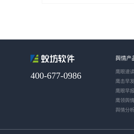
舆情产
鹰眼速
400-677-0986
鹰击早
鹰眼早
鹰领舆
舆情分