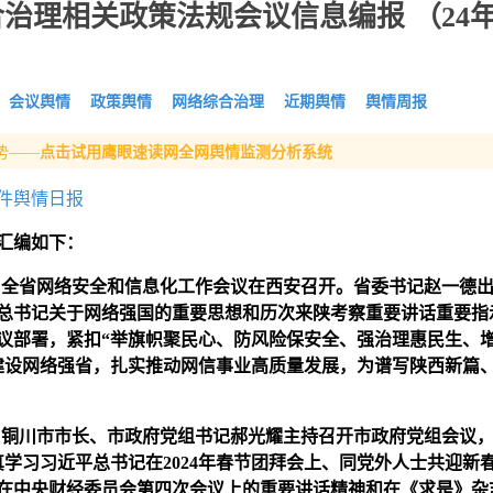
治理相关政策法规会议信息编报 （24
会议舆情
政策舆情
网络综合治理
近期舆情
舆情周报
势——
点击试用鹰眼速读网全网舆情监测分析系统
件舆情日报
汇编如下：
日，全省网络安全和信息化工作会议在西安召开。省委书记赵一德
总书记关于网络强国的重要思想和历次来陕考察重要讲话重要指
议部署，紧扣“举旗帜聚民心、防风险保安全、强治理惠民生、
建设网络强省，扎实推动网信事业高质量发展，为谱写陕西新篇
，
铜川市
市长、市政府党组书记郝光耀主持召开市政府党组会议
真学习习近平总书记在2024年春节团拜会上、同党外人士共迎新
在中央财经委员会第四次会议上的重要讲话精神和在《求是》杂