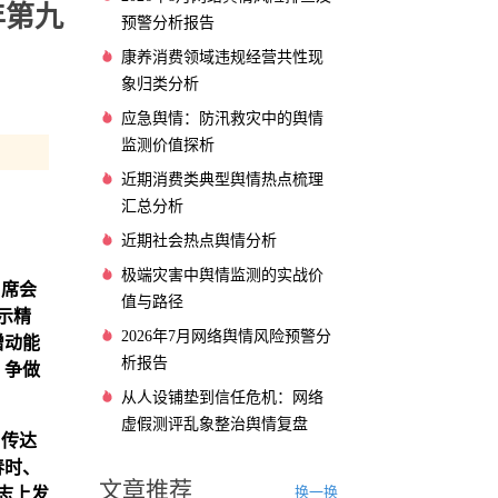
年第九
预警分析报告
康养消费领域违规经营共性现
象归类分析
应急舆情：防汛救灾中的舆情
监测价值探析
近期消费类典型舆情热点梳理
汇总分析
近期社会热点舆情分析
极端灾害中舆情监测的实战价
出席会
值与路径
示精
2026年7月网络舆情风险预警分
增动能
析报告
、争做
从人设铺垫到信任危机：网络
虚假测评乱象整治舆情复盘
，传达
春时、
文章推荐
换一换
志上发