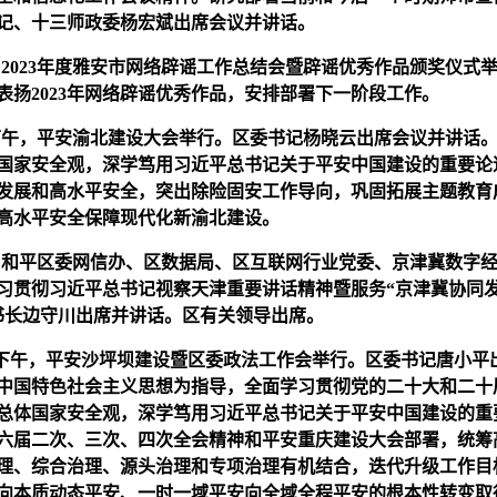
记、十三师政委杨宏斌出席会议并讲话。
日，2023年度雅安市网络辟谣工作总结会暨辟谣优秀作品颁奖仪式
表扬2023年网络辟谣优秀作品，安排部署下一阶段工作。
日下午，平安渝北建设大会举行。区委书记杨晓云出席会议并讲话
国家安全观，深学笃用习近平总书记关于平安中国建设的重要论
发展和高水平安全，突出除险固安工作导向，巩固拓展主题教育
高水平安全保障现代化新渝北建设。
日，和平区委网信办、区数据局、区互联网行业党委、京津冀数字
习贯彻习近平总书记视察天津重要讲话精神暨服务“京津冀协同
书长边守川出席并讲话。区有关领导出席。
9日下午，平安沙坪坝建设暨区委政法工作会举行。区委书记唐小平
中国特色社会主义思想为指导，全面学习贯彻党的二十大和二十
总体国家安全观，深学笃用习近平总书记关于平安中国建设的重
六届二次、三次、四次全会精神和平安重庆建设大会部署，统筹
理、综合治理、源头治理和专项治理有机结合，迭代升级工作目
向本质动态平安、一时一域平安向全域全程平安的根本性转变取