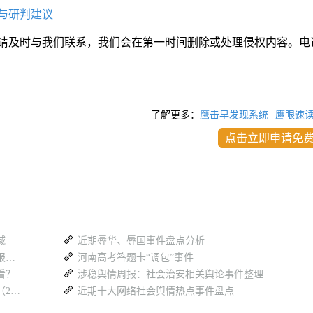
与研判建议
请及时与我们联系，我们会在第一时间删除或处理侵权内容。电
了解更多：
鹰击早发现系统
鹰眼速
点击立即申请免
域
近期辱华、辱国事件盘点分析
最近网上涉公安类舆情舆论热点信息盘点报告（26.7.27-8.2）
河南高考答题卡“调包”事件
看？
涉稳舆情周报：社会治安相关舆论事件整理（12.20-12.26）
各地方学校近一周重大舆情舆论事件汇总（26.7.27-8.2）
近期十大网络社会舆情热点事件盘点