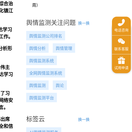
综合治
周）
化镇江
舆情监测关注问题
换一换
达学习
舆情监测公司排名
工作。
分析形
舆情分析
舆情管理
舆情监测系统
祥伟主
全网舆情监测系统
达学习
舆情监测
舆论
习了习
舆情监测平台
网络安
言。
标签云
彤出席
换一换
全和信