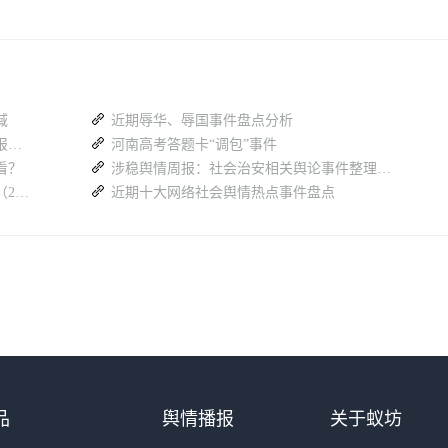
域
近期辱华、辱国事件盘点分析
最近网上涉公安类舆情舆论热点信息盘点报告（26.7.27-8.2）
河南高考答题卡“调包”事件
看？
涉稳舆情周报：社会治安相关舆论事件整理（12.20-12.26）
各地方学校近一周重大舆情舆论事件汇总（26.7.27-8.2）
近期十大网络社会舆情热点事件盘点
品
舆情播报
关于蚁坊