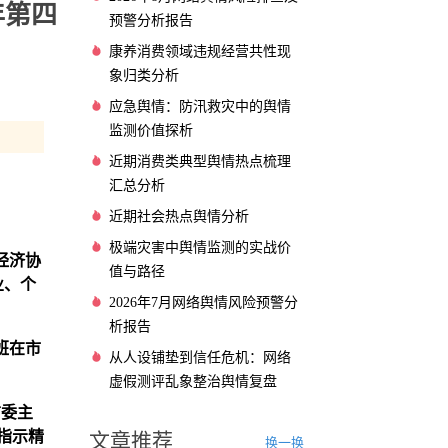
年第四
预警分析报告
康养消费领域违规经营共性现
象归类分析
应急舆情：防汛救灾中的舆情
监测价值探析
近期消费类典型舆情热点梳理
汇总分析
近期社会热点舆情分析
极端灾害中舆情监测的实战价
经济协
值与路径
业、个
2026年7月网络舆情风险预警分
析报告
班在市
从人设铺垫到信任危机：网络
虚假测评乱象整治舆情复盘
信委主
指示精
文章推荐
换一换