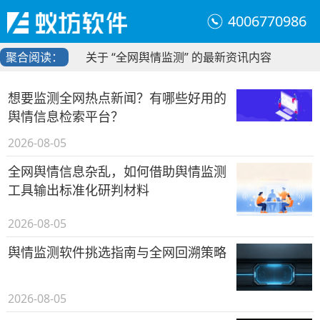
4006770986
聚合阅读：
关于 “全网舆情监测” 的最新资讯内容
想要监测全网热点新闻？有哪些好用的
舆情信息检索平台？
2026-08-05
全网舆情信息杂乱，如何借助舆情监测
工具输出标准化研判材料
2026-08-05
舆情监测软件挑选指南与全网回溯策略
2026-08-05