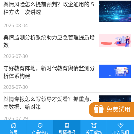
舆情风险怎么提前预判？政企通用的 5
种方法一次讲透
2026-08-04
舆情监测分析系统助力应急管理提质增
效
2026-07-30
守好教育阵地，新时代教育舆情监测分
析体系构建
2026-07-30
舆情专报怎么写领导才爱看？抓重点、
亮数据、给对策
免费试用
2026-07-29
能源行业舆情监测全链路方案与实战工
首页
产品中心
舆情播报
关于蚁坊
加入我们