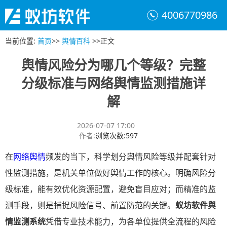
4006770986
当前位置
:
首页
>>
舆情百科
>>
正文
舆情风险分为哪几个等级？完整
分级标准与网络舆情监测措施详
解
2026-07-07 17:00
作者
:
浏览次数
:
597
在
网络舆情
频发的当下，科学划分舆情风险等级并配套针对
性监测措施，是机关单位做好舆情工作的核心。明确风险分
级标准，能有效优化资源配置，避免盲目应对；而精准的监
测手段，则是捕捉风险信号、前置防范的关键。
蚁坊软件舆
情监测系统
凭借专业技术能力，为各单位提供全流程的风险