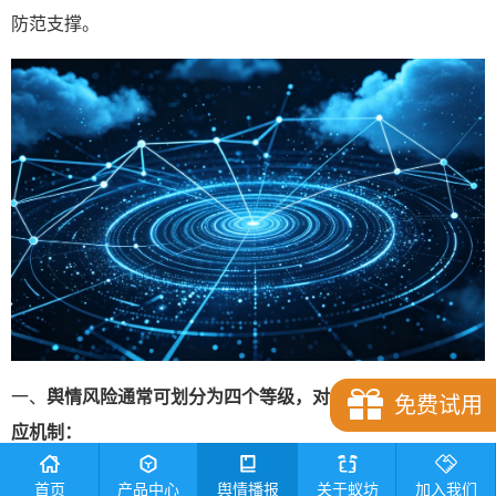
防范支撑。
一、
舆情风险通常可划分为四个等级，对应不同的预警与响
免费试用
应机制：
1. 蓝色预警对应低风险信号，提示关注潜在苗头，如特定诉
首页
产品中心
舆情播报
关于蚁坊
加入我们