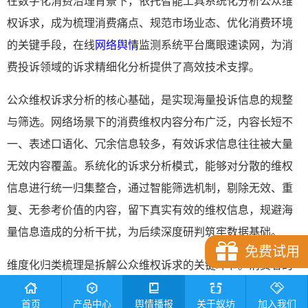
在数字化消费治理背景下，依托智能工具系统化分析公众维
权诉求，成为梳理消费痛点、规范市场业态、优化消费环境
的关键手段，在线
网络舆情
监测系统平台鹰眼速读网，为消
费投诉领域的诉求精细化分析提供了高效技术支撑。
公众维权诉求分析的核心基础，是实现海量投诉信息的规整
与筛选。网络场景下的消费维权内容分布广泛，内容长短不
一、表述口语化、冗余信息较多，有效诉求信息往往被大量
无效内容覆盖。系统化的诉求分析模式，能够对分散的维权
信息进行统一归集整合，通过智能筛选机制，剔除无效、重
复、无参考价值的内容，留下真实有效的维权信息，规避海
量信息造成的分析干扰，为后续深度研判筑牢数据基础。
免费试用
维度化归类梳理是拆解公众维权诉求的关键环节。消费者的
维权诉求不再局限于单一的质量问题，而是涵盖产品品质、
首页
产品中心
舆情播报
关于蚁坊
加入我们