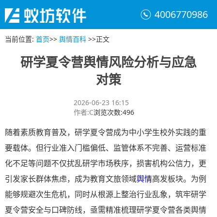
4006770986
当前位置
:
首页
>>
舆情百科
>>
正文
研学夏令营舆情风险分析与应急
对策
2026-06-23 16:15
作者
:
C
浏览次数
:
496
随着素质教育普及，研学夏令营成为中小学生校外实践的重
要载体。但行业准入门槛偏低、监管体系不完善、运营标准
化不足等问题不仅扰乱研学市场秩序，损害机构公信力，更
引发家长群体焦虑，成为教育文旅领域
舆情
高发板块。为例
能够规避次生危机，同时从根源上整治行业乱象，筑牢研学
夏令营安全与口碑防线，亟需精准梳理研学夏令营各类舆情