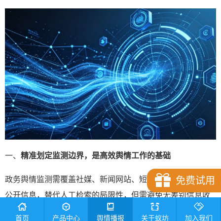
一、
精准划定监测边界，是高效舆情工作的基础
政务舆情监测需覆盖社媒、新闻网站、短视频平台等多渠道
免费试用
公开信息，替代人工检索的局限性，但需避免无差别信息收
集。
蚁坊软件网络舆情监测分析系统
支持自定义监测维度与
首页
产品中心
舆情播报
关于蚁坊
加入我们