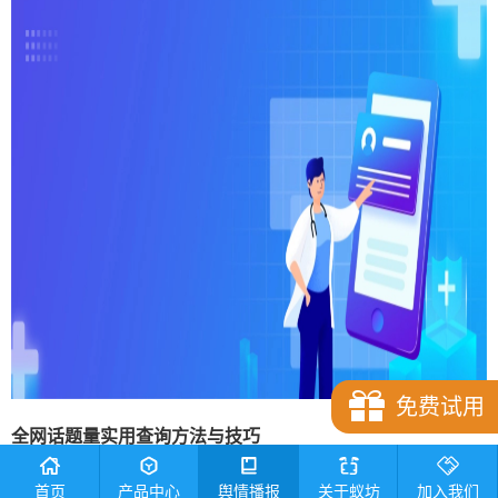
免费试用
全网话题量实用查询方法
与技巧
1.
搭建标准化话题监测维度
首页
产品中心
舆情播报
关于蚁坊
加入我们