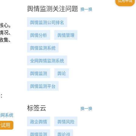
舆情监测关注问题
换一换
舆情监测公司排名
核心。
情况、
舆情分析
舆情管理
收集、
舆情监测系统
全网舆情监测系统
舆情监测
舆论
舆情监测平台
话：
标签云
换一换
读网系统
政企舆情
舆情风险
费试用
舆情监测
舆论战