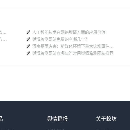
想要免费舆情监测？盘点靠谱的网络舆情软件有哪些？
人工智能技术在网络舆情方面的应用价值
舆情风险怎么提前预判？政企通用的 5 种方法一次讲透
舆情监测网站免费的有哪几个？
河南暴雨灾害：新媒体环境下重大灾难事件的传播要点简析
舆情监测网站有哪些？常用舆情监测网站推荐
品
舆情播报
关于蚁坊