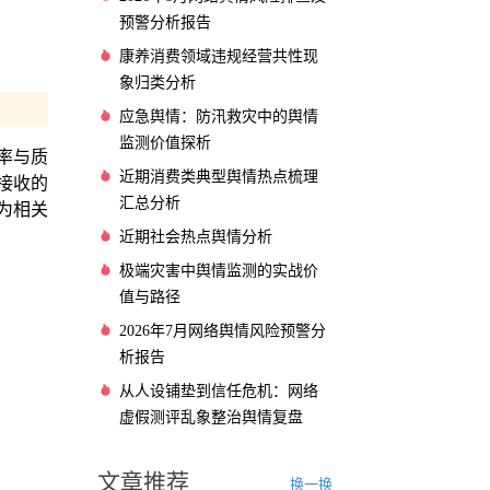
预警分析报告
康养消费领域违规经营共性现
象归类分析
应急舆情：防汛救灾中的舆情
监测价值探析
率与质
近期消费类典型舆情热点梳理
接收的
汇总分析
为相关
近期社会热点舆情分析
极端灾害中舆情监测的实战价
值与路径
2026年7月网络舆情风险预警分
析报告
从人设铺垫到信任危机：网络
虚假测评乱象整治舆情复盘
文章推荐
换一换