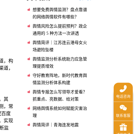
想要免费舆情监测？盘点靠谱
的网络舆情软件有哪些？
舆情风险怎么提前预判？政企
通用的 5 种方法一次讲透
舆情简评｜江苏连云港母女火
场避险坠楼
舆情监测分析系统助力应急管
道，构
理提质增效
渠道，
守好教育阵地，新时代教育舆
情监测分析体系构建
舆情专报怎么写领导才爱看？
。其
抓重点、亮数据、给对策
测，常
网络舆情系统如何赋能灾害治
配百度
理
，实现
舆情简评｜青海连发地震
断监