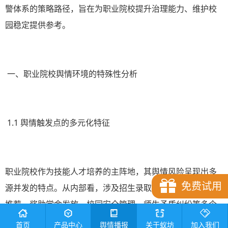
警体系的策略路径，旨在为职业院校提升治理能力、维护校
园稳定提供参考。
一、职业院校舆情环境的特殊性分析
1.1 舆情触发点的多元化特征
职业院校作为技能人才培养的主阵地，其舆情风险呈现出多
免费试用
源并发的特点。从内部看，涉及招生录取、实习实训、就业
推荐、奖助学金发放、校园安全管理、师生矛盾纠纷等多个
环节；从外部看，校企合作中的劳动权益纠纷、毕业生职场
首页
产品中心
舆情播报
关于蚁坊
加入我们