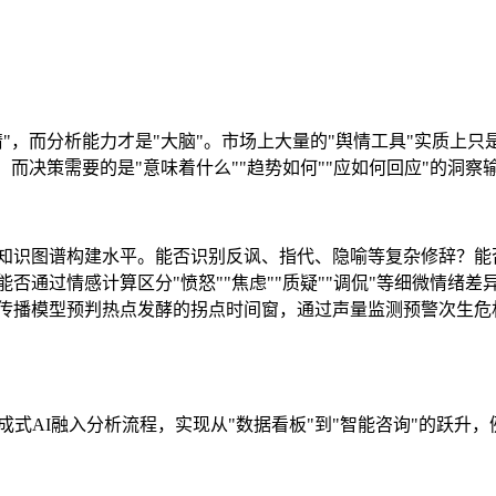
"，而分析能力才是"大脑"。市场上大量的"舆情工具"实质上只
而决策需要的是"意味着什么""趋势如何""应如何回应"的洞察
知识图谱构建水平。能否识别反讽、指代、隐喻等复杂修辞？能
通过情感计算区分"愤怒""焦虑""质疑""调侃"等细微情绪差
传播模型预判热点发酵的拐点时间窗，通过声量监测预警次生危
成式AI融入分析流程，实现从"数据看板"到"智能咨询"的跃升，