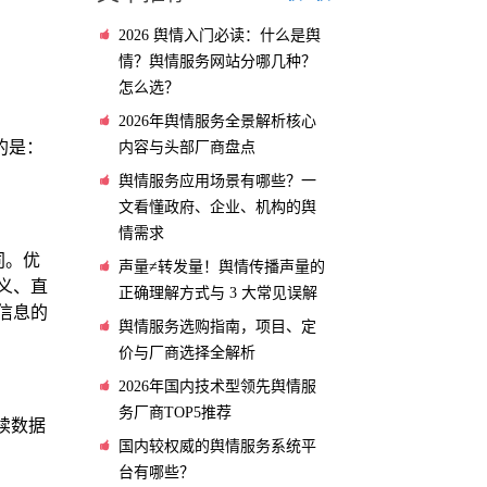
2026 舆情入门必读：什么是舆
情？舆情服务网站分哪几种？
怎么选？
2026年舆情服务全景解析核心
的是：
内容与头部厂商盘点
舆情服务应用场景有哪些？一
文看懂政府、企业、机构的舆
情需求
同。优
声量≠转发量！舆情传播声量的
义、直
正确理解方式与 3 大常见误解
信息的
舆情服务选购指南，项目、定
价与厂商选择全解析
2026年国内技术型领先舆情服
务厂商TOP5推荐
续数据
国内较权威的舆情服务系统平
台有哪些？