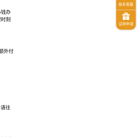
小钱办
键时刻
额外付
术语往