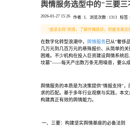
舆情服务选型中的"三要三
2026-01-27 15:26
作者
:
L
浏览次数
:
1313
标签
:
"速读全网"舆情，了解传播路径，把握发展态
在数字化转型浪潮中，
舆情服务
已从"奢侈
几万元到几百万元的悬殊报价、从简单的关
困难。不少机构在投入巨资建设舆情系统后
坟墓"——每天产出数万条无用噪音，要么成
舆情服务的本质是为决策提供"情报支持"，
求的匹配。基于多年行业观察与实践，本文
构建真正有效的舆情能力。
一、三要：构建坚实舆情基座的必备法则