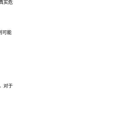
真实危
则可能
。对于