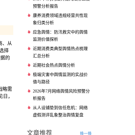
预警分析报告
康养消费领域违规经营共性现
象归类分析
应急舆情：防汛救灾中的舆情
监测价值探析
商、从
近期消费类典型舆情热点梳理
选择
汇总分析
数据的
近期社会热点舆情分析
极端灾害中舆情监测的实战价
值与路径
战略需
2026年7月网络舆情风险预警分
见日，
析报告
从人设铺垫到信任危机：网络
虚假测评乱象整治舆情复盘
文章推荐
换一换