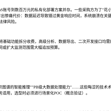
aS账号到数百万元的私有化部署方案并存。一些采购方为了"花
付出惨痛代价：数据延迟导致错过黄金响应时间，系统崩溃在关
法律风险。
将基础功能拆分收费，高级分析、数据导出、二次开发接口均需
键词或扩大监测范围需大幅追加预算。
于知识图谱的智能推理""PB级大数据处理能力"……这些晦涩的技术
务适用，选型时必须进行场景化POC（概念验证）。