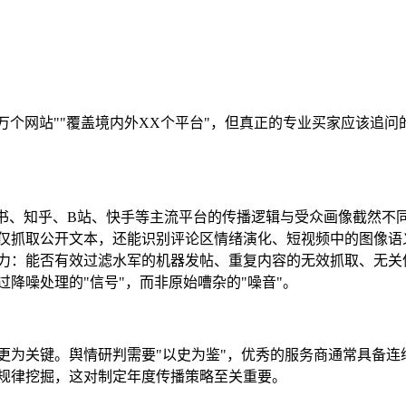
万个网站""覆盖境内外XX个平台"，但真正的专业买家应该追问
红书、知乎、B站、快手等主流平台的传播逻辑与受众画像截然不
仅抓取公开文本，还能识别评论区情绪演化、短视频中的图像语
力：能否有效过滤水军的机器发帖、重复内容的无效抓取、无关
降噪处理的"信号"，而非原始嘈杂的"噪音"。
更为关键。舆情研判需要"以史为鉴"，优秀的服务商通常具备连
规律挖掘，这对制定年度传播策略至关重要。