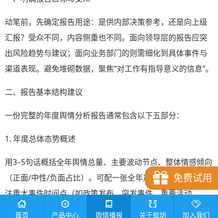
动笔前，先确定报告用途：是供内部决策参考，还是向上级
汇报？受众不同，内容侧重也不同。面向领导层的报告应突
出风险趋势与建议；面向业务部门的则需细化到具体事件与
渠道表现。避免堆砌数据，聚焦“对工作有指导意义的信息”。
二、报告基本结构建议
一份完整的年度舆情分析报告通常包含以下五部分：
1. 年度总体态势概述
用3–5句话概括全年舆情总量、主要波动节点、整体情感倾向
免费试用
（正面/中性/负面占比）。可配一张全年声量趋势折线图，标
注重大事件时间点（如政策发布、突发事件、重要活动
等）。
首页
产品中心
舆情播报
关于蚁坊
加入我们