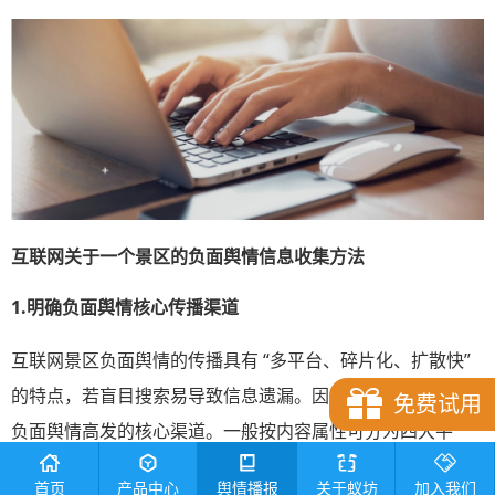
互联网关于一个景区的负面
舆情
信息收集
方法
1.明确负面舆情核心传播渠道
互联网景区负面舆情的传播具有 “多平台、碎片化、扩散快”
的特点，若盲目搜索易导致信息遗漏。因此，我们需先锁定
免费试用
负面舆情高发的核心渠道。一般按内容属性可分为四大平
台，分别是社交互动平台、旅游服务平台、新闻资讯与自媒
首页
产品中心
舆情播报
关于蚁坊
加入我们