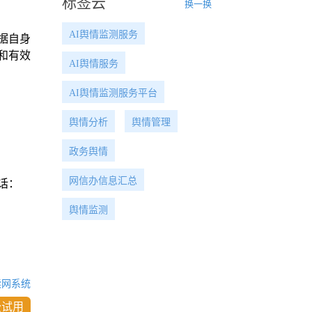
标签云
换一换
AI舆情监测服务
据自身
和有效
AI舆情服务
AI舆情监测服务平台
舆情分析
舆情管理
政务舆情
网信办信息汇总
话：
舆情监测
读网系统
费试用