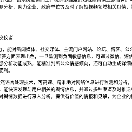
测分析，助力企业、政府单位等及时了解短视频领域相关舆情，
佼佼者
能力，能对新闻媒体、社交媒体、主流门户网站、论坛、博客、公
危机预警方面表现出色，一旦监测到负面敏感信息，可通过微信、短
感分析功能成熟，能精准判断公众情感倾向，还可自动生成详细
便利。
法和自然语言处理技术，可高速、精准地对网络信息进行监测和分析
。能快速发现与用户相关的舆情信息，并通过多种渠道及时推送
对舆情数据进行深入分析，提供有价值的情报和见解，为企业的