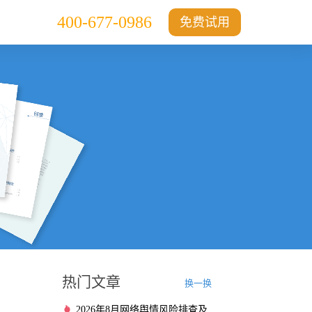
400-677-0986
免费试用
热门文章
换一换
2026年8月网络舆情风险排查及