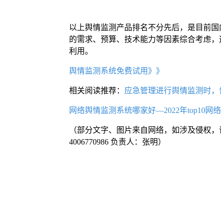
以上舆情监测产品排名不分先后，是目前国
的需求、预算、技术能力等因素综合考虑，
利用。
舆情监测系统免费试用》》
相关阅读推荐：
应急管理进行舆情监测时，
网络舆情监测系统哪家好—2022年top10
（部分文字、图片来自网络，如涉及侵权，
4006770986 负责人：张明）