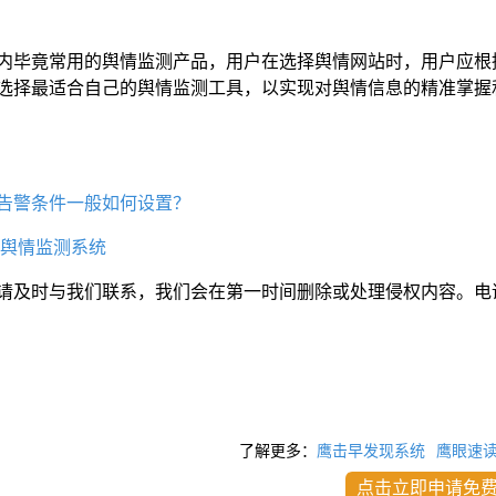
内毕竟常用的舆情监测产品，用户在选择舆情网站时，用户应根
选择最适合自己的舆情监测工具，以实现对舆情信息的精准掌握
告警条件一般如何设置？
网络舆情监测系统
请及时与我们联系，我们会在第一时间删除或处理侵权内容。电
了解更多：
鹰击早发现系统
鹰眼速
点击立即申请免