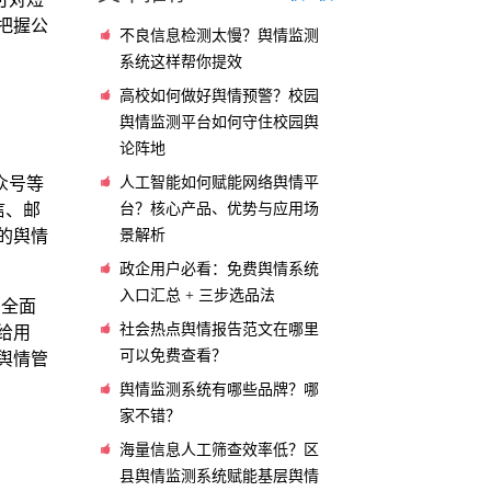
把握公
不良信息检测太慢？舆情监测
系统这样帮你提效
高校如何做好舆情预警？校园
舆情监测平台如何守住校园舆
论阵地
人工智能如何赋能网络舆情平
众号等
台？核心产品、优势与应用场
信、邮
景解析
的舆情
政企用户必看：免费舆情系统
入口汇总 + 三步选品法
，全面
社会热点舆情报告范文在哪里
给用
可以免费查看？
舆情管
舆情监测系统有哪些品牌？哪
家不错？
海量信息人工筛查效率低？区
县舆情监测系统赋能基层舆情