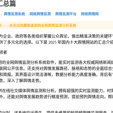
汇总篇
舆情监测系统
网络舆情监测
舆情监测平台
网络舆情网
:
势——
点击试用鹰眼速读网全网舆情监测分析系统
为企业、政府等各类组织掌握公众舆论、做出精准决策的关键环
了多元化的选择。以下是 2025 年国内十大舆情网站的汇总介
领者
试用的全网舆情监测分析系统软件，能实时监测各大权威网络新闻
联网公开信息。还支持对舆情发展路径、脉络和态势的全面综合
和简报。其界面设计简洁清晰，数据分析能力高度准确，背后有
息，深入了解舆情走势。
提供在线社交媒体舆情监测和分析。拥有超强的实时监测能力，时
外，还能对舆情发展趋势进行精准预测，提前预判舆情走向，帮
台的兴起，该系统应运而生，提供多维度的短视频舆情监测服务。