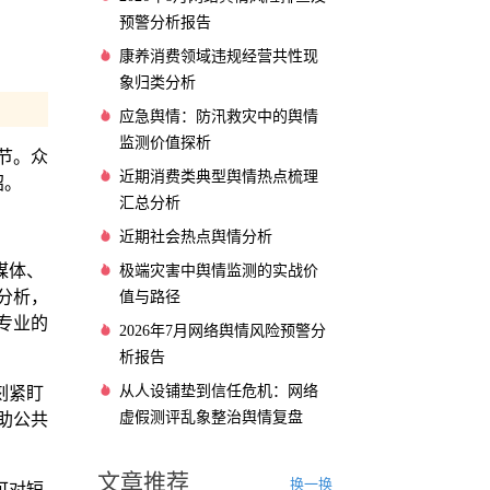
预警分析报告
康养消费领域违规经营共性现
象归类分析
应急舆情：防汛救灾中的舆情
监测价值探析
节。众
近期消费类典型舆情热点梳理
绍。
汇总分析
近期社会热点舆情分析
媒体、
极端灾害中舆情监测的实战价
分析，
值与路径
专业的
2026年7月网络舆情风险预警分
析报告
从人设铺垫到信任危机：网络
刻紧盯
虚假测评乱象整治舆情复盘
助公共
文章推荐
换一换
可对短