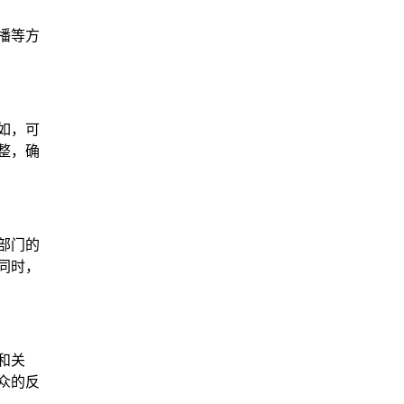
播等方
如，可
整，确
部门的
同时，
和关
众的反