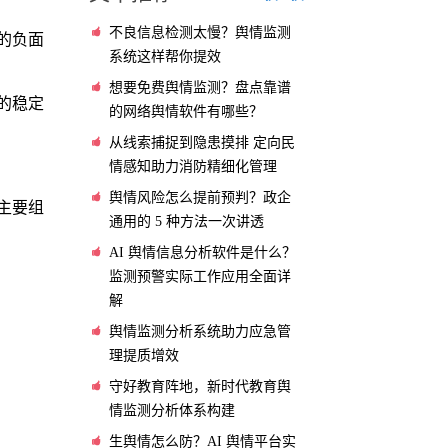
不良信息检测太慢？舆情监测
的负面
系统这样帮你提效
想要免费舆情监测？盘点靠谱
的稳定
的网络舆情软件有哪些？
从线索捕捉到隐患摸排 定向民
情感知助力消防精细化管理
舆情风险怎么提前预判？政企
主要组
通用的 5 种方法一次讲透
AI 舆情信息分析软件是什么？
监测预警实际工作应用全面详
解
舆情监测分析系统助力应急管
理提质增效
守好教育阵地，新时代教育舆
情监测分析体系构建
生舆情怎么防？AI 舆情平台实