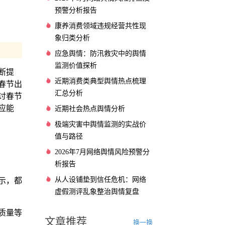
预警分析报告
康养消费领域违规经营共性现
象归类分析
应急舆情：防汛救灾中的舆情
监测价值探析
断提
近期消费类典型舆情热点梳理
春节出
汇总分析
讨春节
应能
近期社会热点舆情分析
极端灾害中舆情监测的实战价
值与路径
2026年7月网络舆情风险预警分
析报告
从人设铺垫到信任危机：网络
示，都
虚假测评乱象整治舆情复盘
质量等
文章推荐
换一换