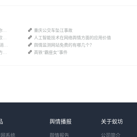
不良信息检测太慢？舆情监测系统这样帮你提效
重庆公交车坠江事故
想要免费舆情监测？盘点靠谱的网络舆情软件有哪些？
人工智能技术在网络舆情方面的应用价值
从线索捕捉到隐患摸排 定向民情感知助力消防精细化管理
舆情监测网站免费的有哪几个？
舆情风险怎么提前预判？政企通用的 5 种方法一次讲透
高铁“霸座女”事件
品
舆情播报
关于蚁坊
读网系统
舆情报告
公司简介