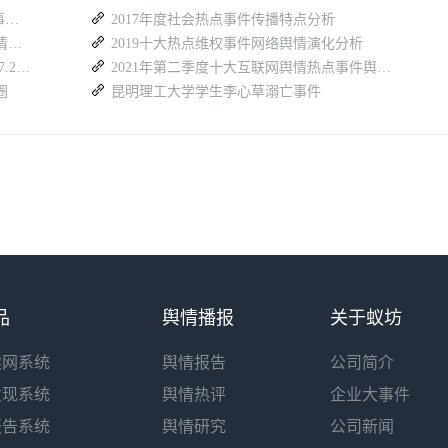
舆情监测软件哪个好？5 款热门工具热点事件追踪实测对比
2017年度社会热点事件传播特点分析
想要监测全网热点新闻？有哪些好用的舆情信息检索平台？
2019十大热点维权事件网络舆情演化分析
社会热点新闻舆情与重点事件周报告（26.7.20-7.26）
2021年第二季度十大互联网舆情热点事件舆情分析汇总
圈
昆明理工大学学生李心草溺亡事件
品
舆情播报
关于蚁坊
读网系统
舆情报告
公司简介
发现系统
舆情热评
企业大事件
报告系统
舆情研究
公司新闻