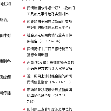
词汇和
舆情监测软件哪个好？5 款热门
工具热点事件追踪实测对比
短语，
想要监测全网热点新闻？有哪
些好用的舆情信息检索平台？
社会热点新闻舆情与重点事件
事件对
周报告（26.7.20-7.26）
舆情简评｜广西日报特稿王的
猜想全网出圈
播到各
声量≠转发量！舆情传播声量的
正确理解方式与 3 大常见误解
近一周网上涉财经金融的新闻
现虚假
舆情信息整合（26.7.13-7.19）
市场监管领域最近热点新闻舆
闻传播
情舆论信息合集（26.7.13-
7.19）
如何网上查看年度涉及单位的