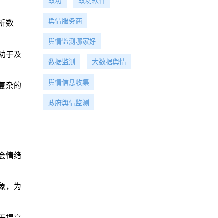
蚁坊
蚁坊软件
舆情服务商
析数
舆情监测哪家好
助于及
数据监测
大数据舆情
舆情信息收集
复杂的
政府舆情监测
会情绪
象，为
于提高