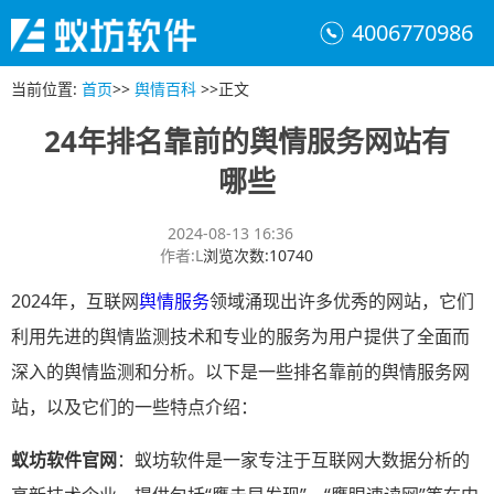
4006770986
当前位置
:
首页
>>
舆情百科
>>
正文
24年排名靠前的舆情服务网站有
哪些
2024-08-13 16:36
作者
:
L
浏览次数
:
10740
2024年，互联网
舆情服务
领域涌现出许多优秀的网站，它们
利用先进的舆情监测技术和专业的服务为用户提供了全面而
深入的舆情监测和分析。以下是一些排名靠前的舆情服务网
站，以及它们的一些特点介绍：
蚁坊软件官网
：蚁坊软件是一家专注于互联网大数据分析的