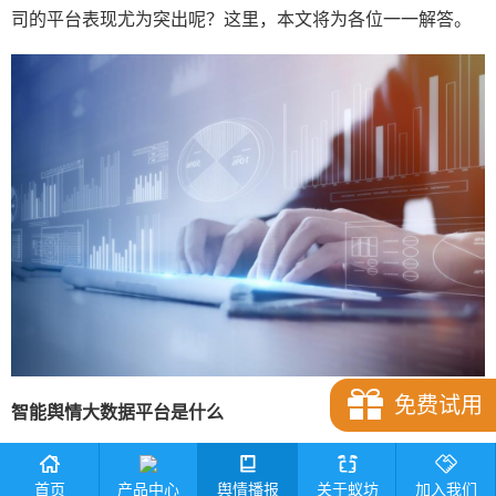
司的平台表现尤为突出呢？这里，本文将为各位一一解答。
免费试用
智能舆情大数据平台
是什么
智能舆情大数据平台是一种利用大数据、人工智能、自然语
产品中心
首页
舆情播报
关于蚁坊
加入我们