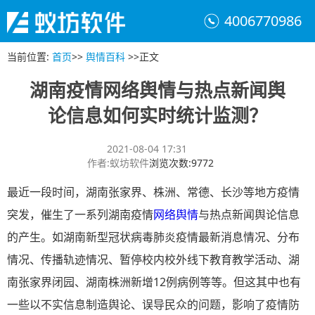
4006770986
当前位置
:
首页
>>
舆情百科
>>
正文
湖南疫情网络舆情与热点新闻舆
论信息如何实时统计监测？
2021-08-04 17:31
作者
:
蚁坊软件
浏览次数
:
9772
最近一段时间，湖南张家界、株洲、常德、长沙等地方疫情
突发，催生了一系列湖南疫情
网络舆情
与热点新闻舆论信息
的产生。如湖南新型冠状病毒肺炎疫情最新消息情况、分布
情况、传播轨迹情况、暂停校内校外线下教育教学活动、湖
南张家界闭园、湖南株洲新增12例病例等等。但这其中也有
一些以不实信息制造舆论、误导民众的问题，影响了疫情防