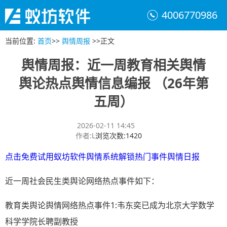
4006770986
当前位置
:
首页
>>
舆情周报
>>
正文
舆情周报：近一周教育相关舆情
舆论热点舆情信息编报 （26年第
五周）
2026-02-11 14:45
作者
:
L
浏览次数
:
1420
点击免费试用蚁坊软件舆情系统解锁热门事件舆情日报
近一周社会民生类舆论网络热点事件如下：
教育类舆论舆情网络热点事件1:韦东奕已成为北京大学数学
科学学院长聘副教授