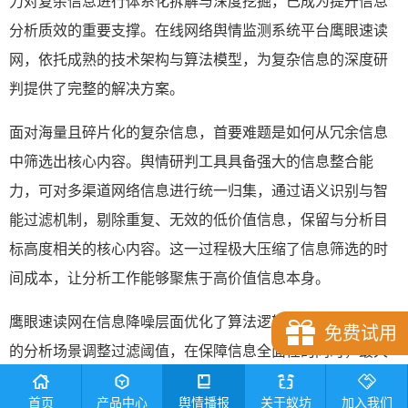
力对复杂信息进行体系化拆解与深度挖掘，已成为提升信息
分析质效的重要支撑。在线网络舆情监测系统平台鹰眼速读
网，依托成熟的技术架构与算法模型，为复杂信息的深度研
判提供了完整的解决方案。
面对海量且碎片化的复杂信息，首要难题是如何从冗余信息
中筛选出核心内容。舆情研判工具具备强大的信息整合能
力，可对多渠道网络信息进行统一归集，通过语义识别与智
能过滤机制，剔除重复、无效的低价值信息，保留与分析目
标高度相关的核心内容。这一过程极大压缩了信息筛选的时
间成本，让分析工作能够聚焦于高价值信息本身。
鹰眼速读网在信息降噪层面优化了算法逻辑，能够根据不同
免费试用
的分析场景调整过滤阈值，在保障信息全面性的同时，最大
化降低无效信息的干扰，让分析人员能够快速锚定信息核
首页
产品中心
舆情播报
关于蚁坊
加入我们