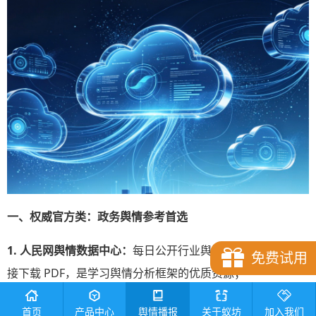
一、权威官方类：政务舆情参考首选
1. 人民网舆情数据中心：
每日公开行业舆情分析报告，可直
免费试用
接下载 PDF，是学习舆情分析框架的优质资源；
2. 中国舆情网：
与人民网内容互通，提供地方舆情、三农舆
首页
产品中心
舆情播报
关于蚁坊
加入我们