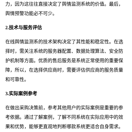
力，因为这往往直接决定了舆情监测系统的价值。最后，
舆情预警功能必不可少。
2.
技术与服务
评估
在线舆情监测系的技术架构决定了其性能和稳定性。在选
择时，需关注系统的服务器配置、数据处理算法、安全防
护机制等方面。优质的售后服务是系统正常使用的重要保
障，所以，在选择供应商时，需要评估供应商的服务质量
和可靠性。
3.实际案例参考
在做出采购决策前，参考其他用户的实际案例是重要的参
考依据。通过了解案例，了解不同系统在实际应用中的效
果和优势，能够更直观地判断哪款系统更适合自身需求。